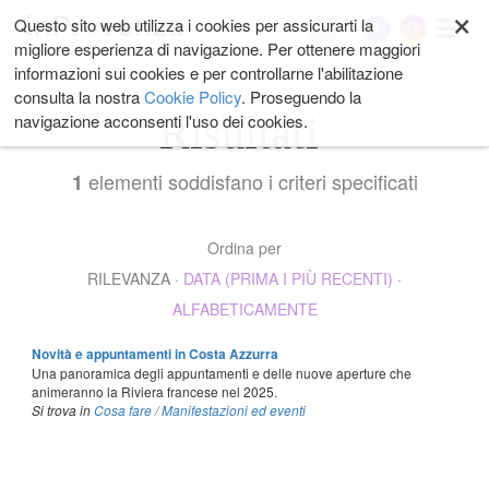
×
Salta
Questo sito web utilizza i cookies per assicurarti la
My
ai
migliore esperienza di navigazione. Per ottenere maggiori
contenuti.
informazioni sui cookies e per controllarne l'abilitazione
|
consulta la nostra
Cookie Policy
. Proseguendo la
Salta
Risultati
navigazione acconsenti l'uso dei cookies.
alla
navigazione
elementi soddisfano i criteri specificati
1
Ordina per
RILEVANZA
·
DATA (PRIMA I PIÙ RECENTI)
·
ALFABETICAMENTE
Novità e appuntamenti in Costa Azzurra
Una panoramica degli appuntamenti e delle nuove aperture che
animeranno la Riviera francese nel 2025.
Si trova in
Cosa fare
/
Manifestazioni ed eventi