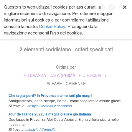
×
Salta
Questo sito web utilizza i cookies per assicurarti la
My
ai
migliore esperienza di navigazione. Per ottenere maggiori
contenuti.
informazioni sui cookies e per controllarne l'abilitazione
|
consulta la nostra
Cookie Policy
. Proseguendo la
Salta
Risultati
navigazione acconsenti l'uso dei cookies.
alla
navigazione
elementi soddisfano i criteri specificati
2
Ordina per
RILEVANZA
·
DATA (PRIMA I PIÙ RECENTI)
·
ALFABETICAMENTE
Che taglia porti? In Provenza siamo tutti più magri
Abbigliamento, jeans, scarpe, intimo... come scegliere le misure giuste.
Si trova in
Lifestyle
/
Mercati e shopping
Tour de France 2022, la maglia gialla è già italiana
Due tappe in Provenza-Alpi-Costa Azzurra. E una vittoria sicura nelle
nostre mani.
Si trova in
Lifestyle
/
Curiosità