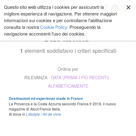
×
Salta
Questo sito web utilizza i cookies per assicurarti la
My
ai
migliore esperienza di navigazione. Per ottenere maggiori
contenuti.
informazioni sui cookies e per controllarne l'abilitazione
|
consulta la nostra
Cookie Policy
. Proseguendo la
Salta
Risultati
navigazione acconsenti l'uso dei cookies.
alla
navigazione
elementi soddisfano i criteri specificati
1
Ordina per
RILEVANZA
·
DATA (PRIMA I PIÙ RECENTI)
·
ALFABETICAMENTE
Destinazioni ed esperienze made in France
La Provenza e la Costa Azzurra secondo France.fr 2019, il nuovo
magazine di Atout France Italia.
Si trova in
Lifestyle
/
Art de vivre